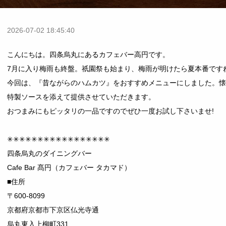
2026-07-02 18:45:40
こんにちは。四条烏丸にあるカフェバー高円です。
7月に入り梅雨も終盤。祇園祭も始まり、梅雨が明けたら夏本番ですね
今回は、『昔ながらのハムカツ』をおすすめメニューにしました。懐
特製ソースを添えて提供させていただきます。
おつまみにもピッタリの一品ですのでぜひ一度お試し下さいませ!
✳︎✳︎✳︎✳︎✳︎✳︎✳︎✳︎✳︎✳︎✳︎✳︎✳︎✳︎✳︎✳︎✳︎
四条烏丸のダイニングバー
Cafe Bar 髙円（カフェバー タカマド）
■住所
〒600-8099
京都府京都市下京区仏光寺通
烏丸東入上柳町331